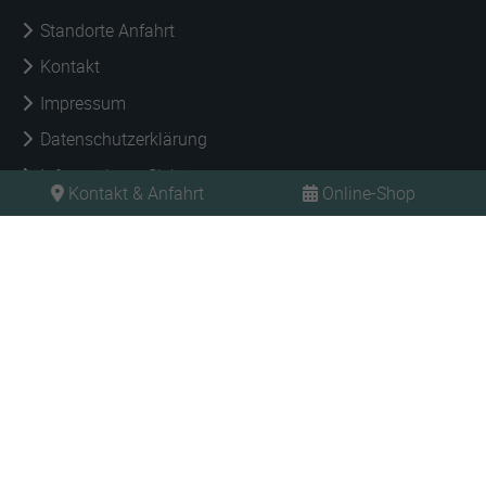
Standorte Anfahrt
Kontakt
Impressum
Datenschutzerklärung
Informationspflicht
Kontakt & Anfahrt
Online-Shop
Barrierefreiheit
Jetzt anmelden und deinen Vorsprung sichern!