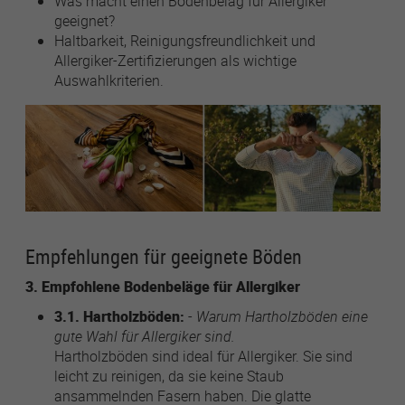
Was macht einen Bodenbelag für Allergiker
geeignet?
Haltbarkeit, Reinigungsfreundlichkeit und
Name
lastExternalReferrer
Allergiker-Zertifizierungen als wichtige
Auswahlkriterien.
Anbieter
Meta Platforms
Laufzeit
1 Jahr
Detects how the user reached the website by
Zweck
registering their last URL-address.
Name
topicsLastReferenceTime
Empfehlungen für geeignete Böden
Anbieter
Meta Platforms
3. Empfohlene Bodenbeläge für Allergiker
3.1. Hartholzböden:
-
Warum Hartholzböden eine
Laufzeit
1 Jahr
gute Wahl für Allergiker sind.
Hartholzböden sind ideal für Allergiker. Sie sind
Used by Meta Pixel to remember the last time
leicht zu reinigen, da sie keine Staub
Zweck
it checked browser topics for personalized
ansammelnden Fasern haben. Die glatte
advertising.