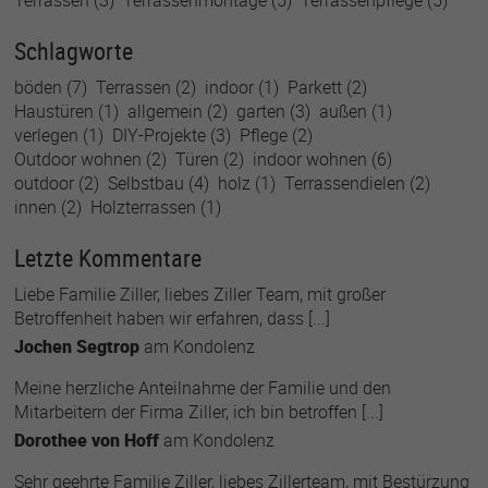
Terrassen
(3)
Terrassenmontage
(5)
Terrassenpflege
(5)
Schlagworte
böden
(7)
Terrassen
(2)
indoor
(1)
Parkett
(2)
Haustüren
(1)
allgemein
(2)
garten
(3)
außen
(1)
verlegen
(1)
DIY-Projekte
(3)
Pflege
(2)
Outdoor wohnen
(2)
Türen
(2)
indoor wohnen
(6)
outdoor
(2)
Selbstbau
(4)
holz
(1)
Terrassendielen
(2)
innen
(2)
Holzterrassen
(1)
Letzte Kommentare
Liebe Familie Ziller, liebes Ziller Team, mit großer
Betroffenheit haben wir erfahren, dass [...]
Jochen Segtrop
am
Kondolenz
Meine herzliche Anteilnahme der Familie und den
Mitarbeitern der Firma Ziller, ich bin betroffen [...]
Dorothee von Hoff
am
Kondolenz
Sehr geehrte Familie Ziller, liebes Zillerteam, mit Bestürzung