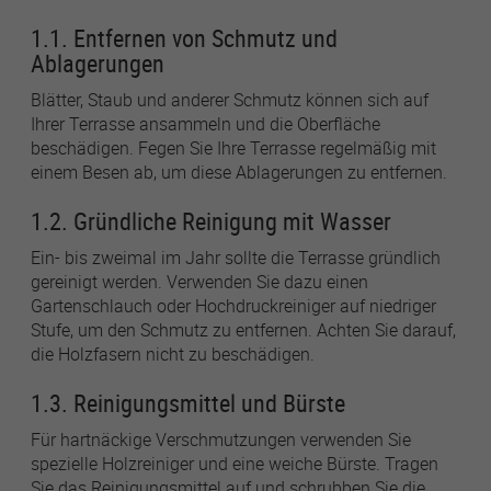
1.1. Entfernen von Schmutz und
Ablagerungen
Name
lastExternalReferrer
Blätter, Staub und anderer Schmutz können sich auf
Anbieter
Meta Platforms
Ihrer Terrasse ansammeln und die Oberfläche
beschädigen. Fegen Sie Ihre Terrasse regelmäßig mit
Laufzeit
1 Jahr
einem Besen ab, um diese Ablagerungen zu entfernen.
Detects how the user reached the website by
1.2. Gründliche Reinigung mit Wasser
Zweck
registering their last URL-address.
Ein- bis zweimal im Jahr sollte die Terrasse gründlich
gereinigt werden. Verwenden Sie dazu einen
Name
topicsLastReferenceTime
Gartenschlauch oder Hochdruckreiniger auf niedriger
Stufe, um den Schmutz zu entfernen. Achten Sie darauf,
Anbieter
Meta Platforms
die Holzfasern nicht zu beschädigen.
Laufzeit
1 Jahr
1.3. Reinigungsmittel und Bürste
Used by Meta Pixel to remember the last time
Für hartnäckige Verschmutzungen verwenden Sie
Zweck
it checked browser topics for personalized
spezielle Holzreiniger und eine weiche Bürste. Tragen
advertising.
Sie das Reinigungsmittel auf und schrubben Sie die