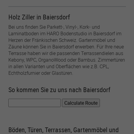
Holz Ziller in Baiersdorf
Name
lastExternalReferrer
Bei uns finden Sie Parkett-, Vinyl-, Kork- und
Anbieter
Meta Platforms
Laminatboden im HARO Bodenstudio in Baiersdorf im
Herzen der Fränkischen Schweiz. Gartenmöbel und
Laufzeit
1 Jahr
Zäune können Sie in Baiersdorf erwerben. Für Ihre neue
Terrasse haben wir die passenden Terrassendielen aus
Detects how the user reached the website by
Zweck
Kebony, WPC, OrganoWood oder Bambus. Zimmertüren
registering their last URL-address.
in allen Varianten und Oberflächen wie z.B. CPL,
Echtholzfurnier oder Glastüren.
Name
topicsLastReferenceTime
So kommen Sie zu uns nach Baiersdorf
Anbieter
Meta Platforms
Laufzeit
1 Jahr
Used by Meta Pixel to remember the last time
Zweck
it checked browser topics for personalized
Böden, Türen, Terrassen, Gartenmöbel und
advertising.