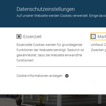
Toggle navigation
Datenschutzeinstellungen
BÖDEN
TÜREN
GARTEN
WAND- U. DECKE
A
Auf unserer Webseite werden Cookies verwendet. Einige davo
Essenziell
Mark
Essenzielle Cookies werden für grundlegende
Umfasst Co
Funktionen der Webseite benötigt. Dadurch ist
Zwecken g
gewährleistet, dass die Webseite einwandfrei
funktioniert.
Name
cookie_optin
Name
Cookie-Informationen anzeigen
Anbieter
Anbiete
Laufzeit
1 Jahr
Laufzeit
Dieses Cookie wird verwendet,