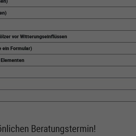
nen)
nen)
lzer vor Witterungseinflüssen
e ein Formular)
n Elementen
önlichen Beratungstermin!