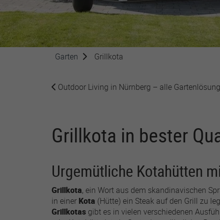
Zweck
um Ihre Cookie-Einstellungen
für diese Website zu speichern.
Zweck
Name
SgCookieOptin.lastPreferences
Garten
Grillkota
Anbieter
Laufzeit
1 Jahr
Outdoor Living in Nürnberg
– alle Gartenlösun
Dieser Wert speichert Ihre
Consent-Einstellungen. Unter
Name
Grillkota in bester Qua
anderem eine zufällig
generierte ID, für die
Anbiete
Zweck
historische Speicherung Ihrer
vorgenommen Einstellungen,
Laufzeit
Urgemütliche Kotahütten mi
falls der Webseiten-Betreiber
dies eingestellt hat.
Grillkota
, ein Wort aus dem skandinavischen Spra
in einer
Kota
(Hütte) ein Steak auf den Grill zu le
Grillkotas
gibt es in vielen verschiedenen Ausfü
Zweck