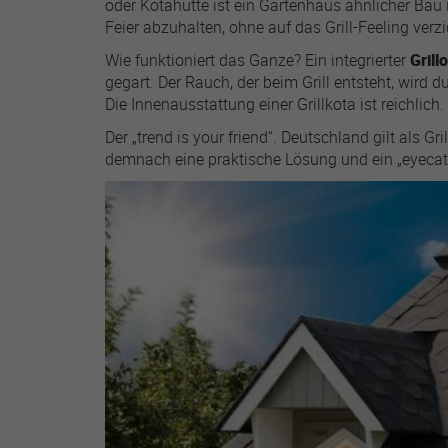
oder Kotahütte ist ein Gartenhaus ähnlicher Bau 
Feier abzuhalten, ohne auf das Grill-Feeling ver
Wie funktioniert das Ganze? Ein integrierter
Grill
gegart. Der Rauch, der beim Grill entsteht, wird
Die Innenausstattung einer Grillkota ist reichlich
Name
Der „trend is your friend“. Deutschland gilt als Gri
Anbiete
demnach eine praktische Lösung und ein „eyecatc
Laufzeit
Zweck
Name
Anbiete