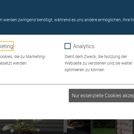
Online-Shop
0911/ 6480 4-0
Startseite
Newslet
USSTELLUNG
GRILLS
SERVICE
RATGEBER
n werden zwingend benötigt, während es uns andere ermöglichen, Ihre N
eting
Analytics
okies, die zu Marketing-
Dient dem Zweck, die Nutzung der
esetzt werden.
Webseite zu verstehen und sie weiter
optimieren zu können
_fbp
Nur essenzielle Cookies akzep
r
Meta Platforms
1 Monat
Facebook Pixel