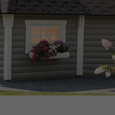
1 Jahr
Used by Meta Pixel to
remember the last time it
checked browser topics
for personalized
advertising.