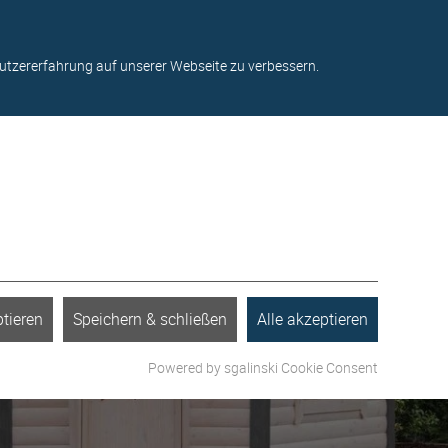
ter
Kontakt
Standorte
Über uns
Blog
utzererfahrung auf unserer Webseite zu verbessern.
tieren
Speichern & schließen
Alle akzeptieren
Powered by sgalinski Cookie Consent