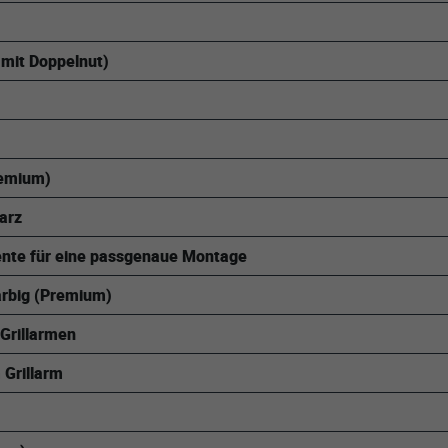
 mit Doppelnut)
remium)
arz
mente für eine passgenaue Montage
arbig (Premium)
Grillarmen
 Grillarm