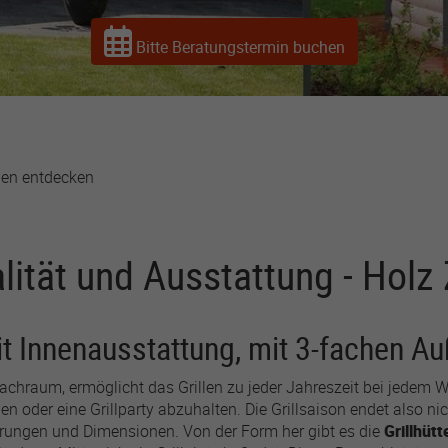
advertising first-party
cookie. Used by
Bitte Beratungstermin buchen
Facebook to track visits
across websites to
deliver a series of
advertisement products
such as real time bidding
from third party
gen entdecken
advertisers.
lastExternalReferrerTime
lität und Ausstattung - Holz Z
r
Meta Platforms
1 Jahr
t Innenausstattung, mit 3-fachen A
Used by Meta Pixel to
chraum, ermöglicht das Grillen zu jeder Jahreszeit bei jedem W
record when a visitor last
gen oder eine Grillparty abzuhalten. Die Grillsaison endet also n
arrived from another site
hrungen und Dimensionen. Von der Form her gibt es die
Grillhüt
(such as Facebook,