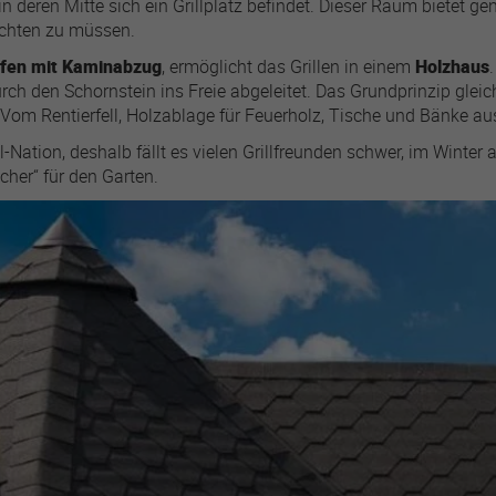
in deren Mitte sich ein Grillplatz befindet. Dieser Raum bietet 
Instagram, or elsewhere)
zichten zu müssen.
for advertising and
attribution purposes.
ofen mit Kaminabzug
, ermöglicht das Grillen in einem
Holzhaus
 durch den Schornstein ins Freie abgeleitet. Das Grundprinzip gl
. Vom Rentierfell, Holzablage für Feuerholz, Tische und Bänke aus 
lastExternalReferrer
ll-Nation, deshalb fällt es vielen Grillfreunden schwer, im Winter a
r
Meta Platforms
her“ für den Garten.
1 Jahr
Detects how the user
reached the website by
registering their last URL-
address.
topicsLastReferenceTime
r
Meta Platforms