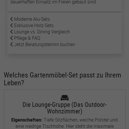
dauerhaften Einsatz im Freien gebaut sind.
Name
lastExternalReferrer
Moderne Alu-Sets
Exklusive Holz-Sets
Anbieter
Meta Platforms
Lounge vs. Dining Vergleich
Pflege & FAQ
Laufzeit
1 Jahr
Jetzt Beratungstermin buchen
Detects how the user reached the website by
Zweck
registering their last URL-address.
Welches Gartenmöbel-Set passt zu Ihrem
Name
topicsLastReferenceTime
Leben?
Anbieter
Meta Platforms
Laufzeit
1 Jahr
Die Lounge-Gruppe (Das Outdoor-
Wohnzimmer)
Used by Meta Pixel to remember the last time it
Eigenschaften:
Tiefe Sitzflächen, weiche Polster und
Zweck
checked browser topics for personalized
eine niedrige Tischhöhe. Hier steht die maximale
advertising.