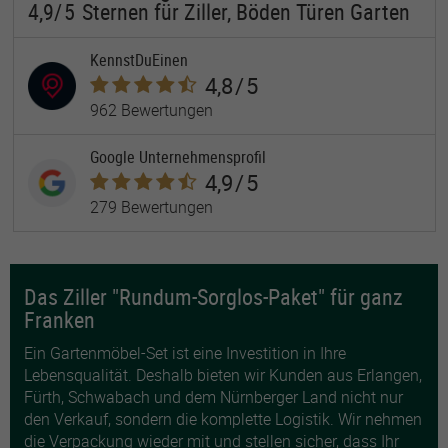
4,9
/5
Sternen
für
Ziller, Böden Türen Garten
KennstDuEinen
4,8
/5
962 Bewertungen
Google Unternehmensprofil
4,9
/5
279 Bewertungen
Das Ziller "Rundum-Sorglos-Paket" für ganz
Franken
Ein Gartenmöbel-Set ist eine Investition in Ihre
Lebensqualität. Deshalb bieten wir Kunden aus Erlangen,
Fürth, Schwabach und dem Nürnberger Land nicht nur
den Verkauf, sondern die komplette Logistik. Wir nehmen
die Verpackung wieder mit und stellen sicher, dass Ihr