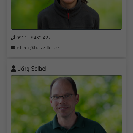
0911 - 6480 427
v.fleck
holzziller
de
Jörg Seibel