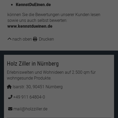
KennstDuEinen.de
können Sie die Bewertungen unserer Kunden lesen
Name
lastExternalReferrer
sowie uns auch selbst bewerten:
www.kennstdueinen.de
Anbieter
Meta Platforms
Laufzeit
1 Jahr
nach oben
Drucken
Detects how the user reached the website by
Zweck
registering their last URL-address.
Holz Ziller in Nürnberg
Name
topicsLastReferenceTime
Erlebniswelten und Wohnideen auf 2.500 qm für
wohngesunde Produkte.
Anbieter
Meta Platforms
Isarstr. 30, 90451 Nürnberg
Laufzeit
1 Jahr
+49 911 64804-0
Used by Meta Pixel to remember the last time
mail
holzziller
de
Zweck
it checked browser topics for personalized
advertising.