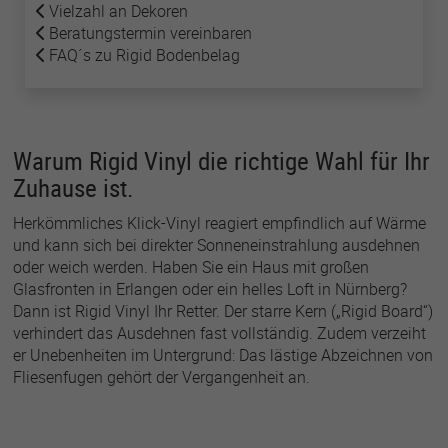
Vielzahl an Dekoren
Beratungstermin vereinbaren
FAQ´s zu Rigid Bodenbelag
Name
lastExternalReferrer
Anbieter
Meta Platforms
Laufzeit
1 Jahr
Warum Rigid Vinyl die richtige Wahl für Ihr
Zuhause ist.
Detects how the user reached the website by
Zweck
registering their last URL-address.
Herkömmliches Klick-Vinyl reagiert empfindlich auf Wärme
und kann sich bei direkter Sonneneinstrahlung ausdehnen
oder weich werden. Haben Sie ein Haus mit großen
Name
topicsLastReferenceTime
Glasfronten in Erlangen oder ein helles Loft in Nürnberg?
Dann ist Rigid Vinyl Ihr Retter. Der starre Kern („Rigid Board“)
Anbieter
Meta Platforms
verhindert das Ausdehnen fast vollständig. Zudem verzeiht
er Unebenheiten im Untergrund: Das lästige Abzeichnen von
Laufzeit
1 Jahr
Fliesenfugen gehört der Vergangenheit an.
Used by Meta Pixel to remember the last time it
Zweck
checked browser topics for personalized
advertising.