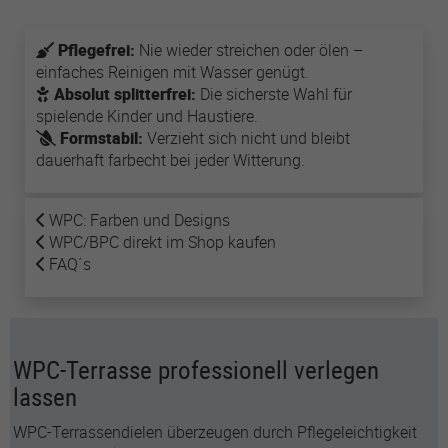
Pflegefrei:
Nie wieder streichen oder ölen –
Name
lastExternalReferrer
einfaches Reinigen mit Wasser genügt.
Absolut splitterfrei:
Die sicherste Wahl für
Anbieter
Meta Platforms
spielende Kinder und Haustiere.
Formstabil:
Verzieht sich nicht und bleibt
Laufzeit
1 Jahr
dauerhaft farbecht bei jeder Witterung.
Detects how the user reached the website by
Zweck
registering their last URL-address.
WPC: Farben und Designs
WPC/BPC direkt im Shop kaufen
FAQ´s
Name
topicsLastReferenceTime
Anbieter
Meta Platforms
Laufzeit
1 Jahr
WPC-Terrasse professionell verlegen
lassen
Used by Meta Pixel to remember the last time it
Zweck
checked browser topics for personalized
WPC-Terrassendielen überzeugen durch Pflegeleichtigkeit
advertising.