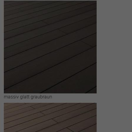
massiv glatt graubraun