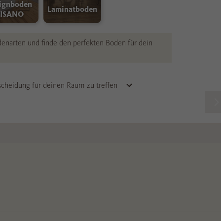
1 Jahr
Used by Meta Pixel to
remember the last time it
checked browser topics
for personalized
advertising.