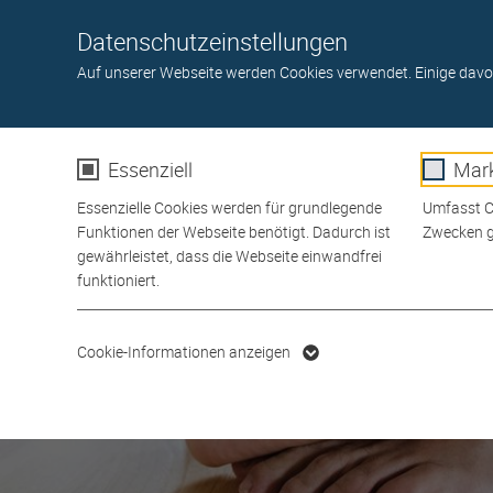
Toggle navigation
Datenschutzeinstellungen
BÖDEN
TÜREN
GARTEN
WAND- U. DECKE
A
Auf unserer Webseite werden Cookies verwendet. Einige davo
Essenziell
Mark
Essenzielle Cookies werden für grundlegende
Umfasst Co
Funktionen der Webseite benötigt. Dadurch ist
Zwecken g
gewährleistet, dass die Webseite einwandfrei
funktioniert.
Name
cookie_optin
Name
Cookie-Informationen anzeigen
Anbieter
Anbiete
Laufzeit
1 Jahr
Laufzeit
Dieses Cookie wird verwendet,