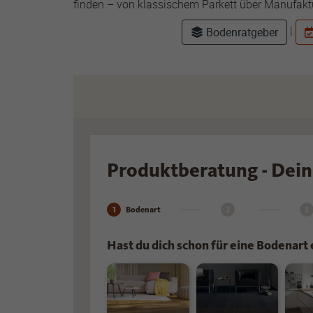
finden – von klassischem Parkett über Manufakt
|
Bodenratgeber
Name
Anbiete
Laufzeit
Zweck
Name
Anbiete