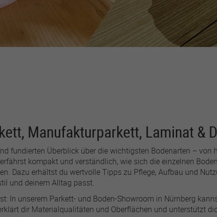
advertising first-party
cookie. Used by
Facebook to track visits
across websites to
deliver a series of
advertisement products
such as real time bidding
from third party
advertisers.
lastExternalReferrerTime
ett, Manufakturparkett, Laminat & 
r
Meta Platforms
und fundierten Überblick über die wichtigsten Bodenarten – von
1 Jahr
fährst kompakt und verständlich, wie sich die einzelnen Bodenb
en. Dazu erhältst du wertvolle Tipps zu Pflege, Aufbau und Nut
Used by Meta Pixel to
il und deinem Alltag passt.
record when a visitor last
est: In unserem Parkett- und Boden-Showroom in Nürnberg kanns
arrived from another site
 erklärt dir Materialqualitäten und Oberflächen und unterstützt d
(such as Facebook,