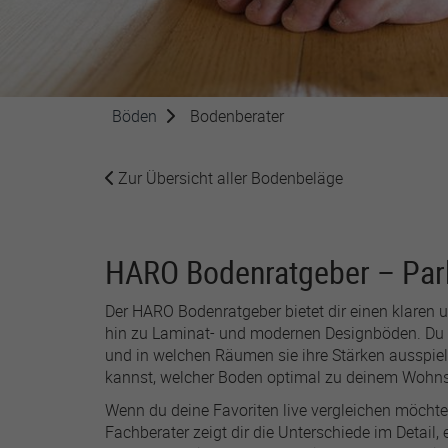
Zweck
um Ihre Cookie-Einstellungen
für diese Website zu speichern.
Zweck
Name
SgCookieOptin.lastPreferences
Böden
Bodenberater
Anbieter
Laufzeit
1 Jahr
Zur Übersicht aller Bodenbeläge
Dieser Wert speichert Ihre
Consent-Einstellungen. Unter
Name
HARO Bodenratgeber – Park
anderem eine zufällig
generierte ID, für die
Anbiete
Zweck
historische Speicherung Ihrer
Der HARO Bodenratgeber bietet dir einen klaren 
vorgenommen Einstellungen,
Laufzeit
hin zu Laminat- und modernen Designböden. Du er
falls der Webseiten-Betreiber
und in welchen Räumen sie ihre Stärken ausspiel
dies eingestellt hat.
kannst, welcher Boden optimal zu deinem Wohnst
Wenn du deine Favoriten live vergleichen möcht
Fachberater zeigt dir die Unterschiede im Detail,
Zweck