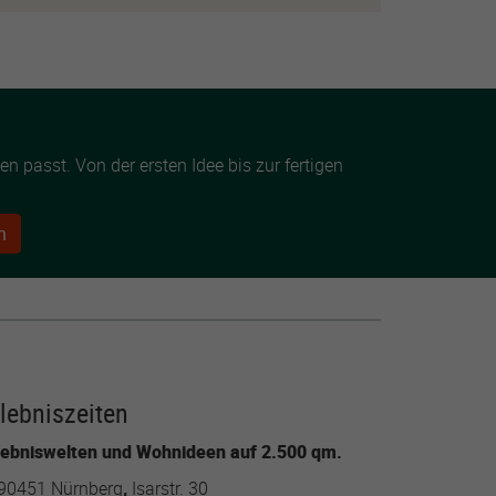
 passt. Von der ersten Idee bis zur fertigen
n
rlebniszeiten
lebniswelten und Wohnideen auf 2.500 qm.
90451 Nürnberg
,
Isarstr. 30