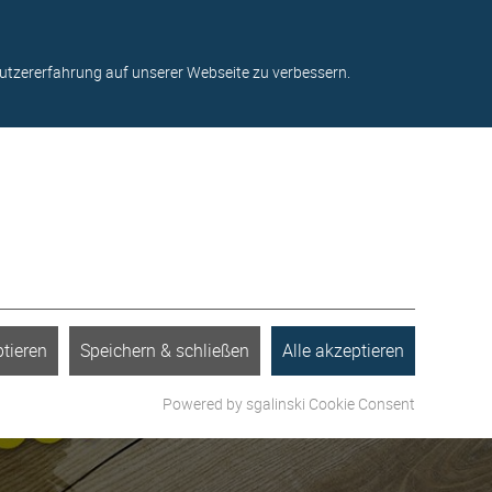
ter
Kontakt
Standorte
Über uns
Blog
utzererfahrung auf unserer Webseite zu verbessern.
tieren
Speichern & schließen
Alle akzeptieren
Powered by sgalinski Cookie Consent