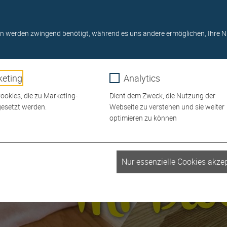
Online-Shop
0911/ 6480 4-0
Startseite
Newslet
USSTELLUNG
GRILLS
SERVICE
RATGEBER
n werden zwingend benötigt, während es uns andere ermöglichen, Ihre N
eting
Analytics
okies, die zu Marketing-
Dient dem Zweck, die Nutzung der
esetzt werden.
Webseite zu verstehen und sie weiter
optimieren zu können
_fbp
Nur essenzielle Cookies akzep
r
Meta Platforms
1 Monat
Facebook Pixel