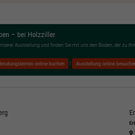
ben – bei Holzziller
serer Ausstellung und finden Sie mit uns den Boden, der zu Ihnen
|
Beratungstermin online buchen
Ausstellung online besuche
erg
E
Er