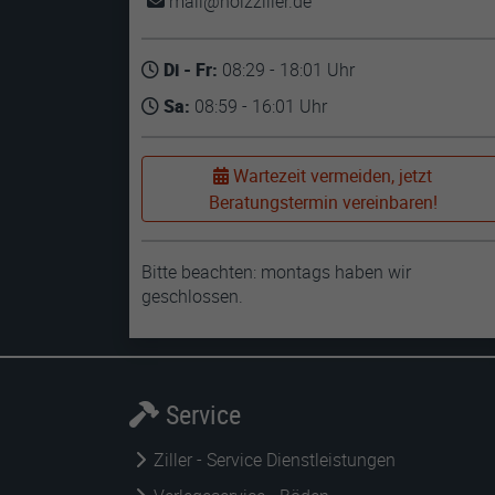
mail
holzziller
de
Di - Fr:
08:29 - 18:01 Uhr
Sa:
08:59 - 16:01 Uhr
Wartezeit vermeiden, jetzt
Beratungstermin vereinbaren!
Bitte beachten: montags haben wir
geschlossen.
Service
Ziller - Service Dienstleistungen