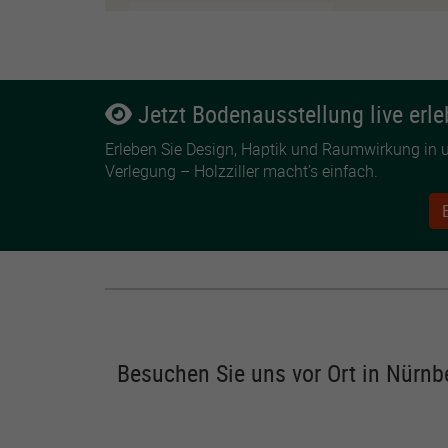
Jetzt Bodenausstellung live erle
Erleben Sie Design, Haptik und Raumwirkung in un
Verlegung – Holzziller macht’s einfach.
Besuchen Sie uns vor Ort in Nürnb