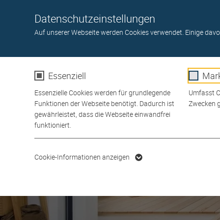
Toggle navigation
Datenschutzeinstellungen
BÖDEN
TÜREN
GARTEN
WAND- U. DECKE
A
Auf unserer Webseite werden Cookies verwendet. Einige davo
Essenziell
Mark
Essenzielle Cookies werden für grundlegende
Umfasst Co
Funktionen der Webseite benötigt. Dadurch ist
Zwecken g
gewährleistet, dass die Webseite einwandfrei
funktioniert.
Name
cookie_optin
Name
Cookie-Informationen anzeigen
Anbieter
Anbiete
Laufzeit
1 Jahr
Laufzeit
Dieses Cookie wird verwendet,