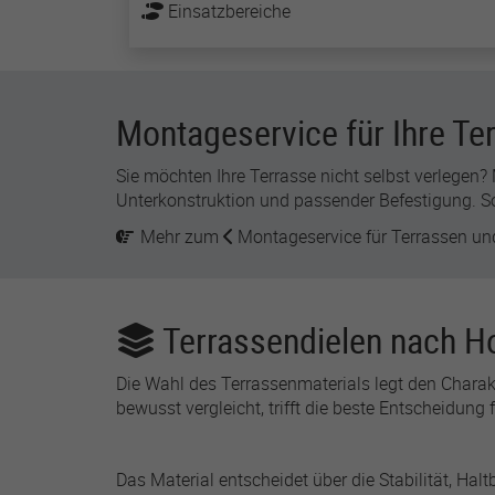
Einsatzbereiche
Montageservice für Ihre Te
Name
Anbiete
Sie möchten Ihre Terrasse nicht selbst verlegen
Unterkonstruktion und passender Befestigung. So 
Laufzeit
Mehr zum
Montageservice
für Terrassen un
Zweck
Terrassendielen nach Ho
Die Wahl des Terrassenmaterials legt den Charak
Name
bewusst vergleicht, trifft die beste Entscheidung f
Anbiete
Das Material entscheidet über die Stabilität, Haltb