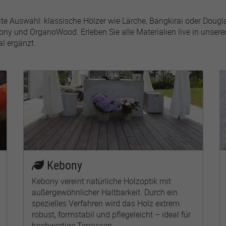
1 Jahr
reite Auswahl: klassische Hölzer wie Lärche, Bangkirai oder Dou
Used by Meta Pixel to
y und OrganoWood. Erleben Sie alle Materialien live in unsere
remember the last time it
al ergänzt.
checked browser topics
for personalized
advertising.
Kebony
Kebony vereint natürliche Holzoptik mit
außergewöhnlicher Haltbarkeit. Durch ein
spezielles Verfahren wird das Holz extrem
robust, formstabil und pflegeleicht – ideal für
hochwertige Terrassen.