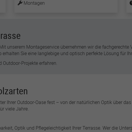
Montagen
Instagram, or elsewhere)
for advertising and
attribution purposes.
rrasse
lastExternalReferrer
r
Meta Platforms
? Mit unserem Montageservice übernehmen wir die fachgerechte Ve
erhalten Sie eine langlebige und optisch perfekte Lösung für I
1 Jahr
d Outdoor-Projekte erfahren.
Detects how the user
reached the website by
registering their last URL-
lzarten
address.
ter Ihrer Outdoor-Oase fest – von der natürlichen Optik über da
topicsLastReferenceTime
ür viele Jahre.
r
Meta Platforms
arkeit, Optik und Pflegeleichtigkeit Ihrer Terrasse. Wer die Unters