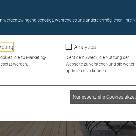
Online-Shop
0911/ 6480 4-0
Startseite
Newslet
USSTELLUNG
GRILLS
SERVICE
RATGEBER
n werden zwingend benötigt, während es uns andere ermöglichen, Ihre N
eting
Analytics
okies, die zu Marketing-
Dient dem Zweck, die Nutzung der
esetzt werden.
Webseite zu verstehen und sie weiter
optimieren zu können
_fbp
Nur essenzielle Cookies akzep
r
Meta Platforms
1 Monat
Facebook Pixel