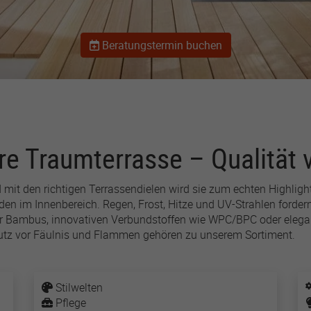
advertising first-party
cookie. Used by
Facebook to track visits
Beratungstermin buchen
across websites to
deliver a series of
advertisement products
such as real time bidding
from third party
advertisers.
re Traumterrasse – Qualität v
lastExternalReferrerTime
d mit den richtigen Terrassendielen wird sie zum echten Highligh
r
Meta Platforms
den im Innenbereich. Regen, Frost, Hitze und UV-Strahlen forde
er Bambus, innovativen Verbundstoffen wie WPC/BPC oder elega
1 Jahr
tz vor Fäulnis und Flammen gehören zu unserem Sortiment.
Used by Meta Pixel to
record when a visitor last
Stilwelten
arrived from another site
Pflege
(such as Facebook,