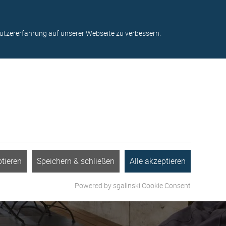
ter
Kontakt
Standorte
Über uns
Blog
utzererfahrung auf unserer Webseite zu verbessern.
tieren
Speichern & schließen
Alle akzeptieren
Powered by sgalinski Cookie Consent