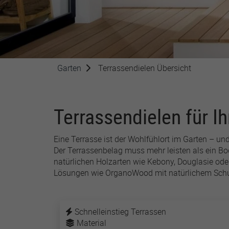
Zweck
um Ihre Cookie-Einstellungen
für diese Website zu speichern.
Zweck
Name
SgCookieOptin.lastPreferences
Anbieter
Garten
Terrassendielen Übersicht
Laufzeit
1 Jahr
Terrassendielen für Ih
Dieser Wert speichert Ihre
Consent-Einstellungen. Unter
Name
anderem eine zufällig
Eine Terrasse ist der Wohlfühlort im Garten – un
generierte ID, für die
Anbiete
Zweck
Der Terrassenbelag muss mehr leisten als ein Bo
historische Speicherung Ihrer
natürlichen Holzarten wie Kebony, Douglasie od
vorgenommen Einstellungen,
Laufzeit
Lösungen wie OrganoWood mit natürlichem Schu
falls der Webseiten-Betreiber
dies eingestellt hat.
Schnelleinstieg Terrassen
Material
Zweck