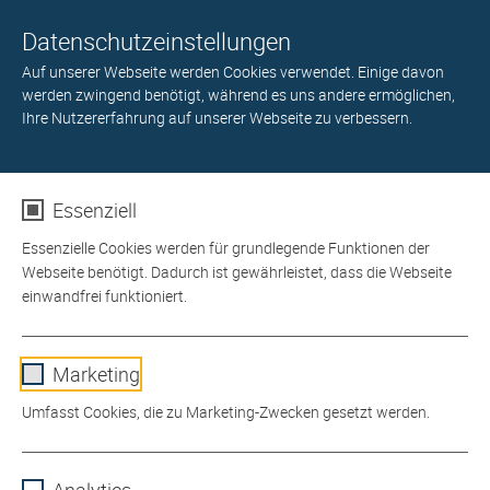
Datenschutzeinstellungen
Auf unserer Webseite werden Cookies verwendet. Einige davon
werden zwingend benötigt, während es uns andere ermöglichen,
Ihre Nutzererfahrung auf unserer Webseite zu verbessern.
Essenziell
Essenzielle Cookies werden für grundlegende Funktionen der
Webseite benötigt. Dadurch ist gewährleistet, dass die Webseite
einwandfrei funktioniert.
Name
cookie_optin
Böden
Marketing
Anbieter
Umfasst Cookies, die zu Marketing-Zwecken gesetzt werden.
Böden im Holzhandel kaufen
Laufzeit
1 Jahr
Parkett
Name
_fbp
Parkett-Manufaktur
Dieses Cookie wird verwendet, um Ihre Cookie-