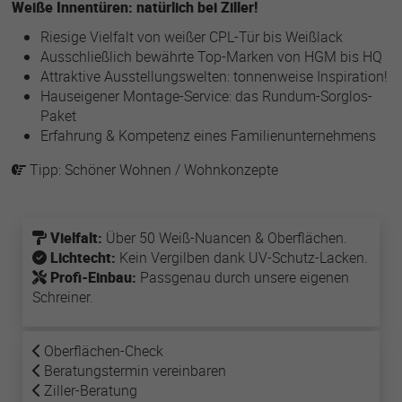
Weiße Innentüren: natürlich bei Ziller!
Riesige Vielfalt von weißer CPL-Tür bis Weißlack
Name
lastExternalReferrer
Ausschließlich bewährte Top-Marken von HGM bis HQ
Attraktive Ausstellungswelten: tonnenweise Inspiration!
Anbieter
Meta Platforms
Hauseigener Montage-Service: das Rundum-Sorglos-
Paket
Laufzeit
1 Jahr
Erfahrung & Kompetenz eines Familienunternehmens
Tipp: Schöner Wohnen / Wohnkonzepte
Detects how the user reached the website by
Zweck
registering their last URL-address.
Vielfalt:
Über 50 Weiß-Nuancen & Oberflächen.
Name
topicsLastReferenceTime
Lichtecht:
Kein Vergilben dank UV-Schutz-Lacken.
Profi-Einbau:
Passgenau durch unsere eigenen
Anbieter
Meta Platforms
Schreiner.
Laufzeit
1 Jahr
Oberflächen-Check
Used by Meta Pixel to remember the last time it
Beratungstermin vereinbaren
Zweck
checked browser topics for personalized
Ziller-Beratung
advertising.