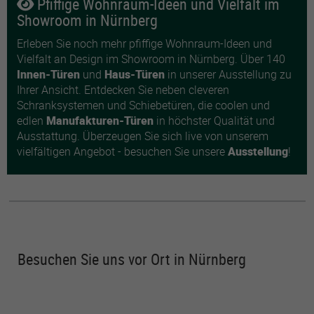
Pfiffige Wohnraum-Ideen und Vielfalt im
Showroom in Nürnberg
Erleben Sie noch mehr pfiffige Wohnraum-Ideen und
Vielfalt an Design im Showroom in Nürnberg. Über 140
Innen-Türen
und
Haus-Türen
in unserer Ausstellung zu
Ihrer Ansicht. Entdecken Sie neben cleveren
Schranksystemen und Schiebetüren, die coolen und
edlen
Manufakturen-Türen
in höchster Qualität und
Ausstattung. Überzeugen Sie sich live von unserem
vielfältigen Angebot - besuchen Sie unsere
Ausstellung
!
Besuchen Sie uns vor Ort in Nürnberg