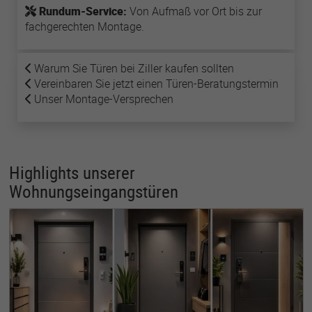
Rundum-Service:
Von Aufmaß vor Ort bis zur
fachgerechten Montage.
Name
lastExternalReferrer
Warum Sie Türen bei Ziller kaufen sollten
Anbieter
Meta Platforms
Vereinbaren Sie jetzt einen Türen-Beratungstermin
Unser Montage-Versprechen
Laufzeit
1 Jahr
Detects how the user reached the website by
Zweck
registering their last URL-address.
Highlights unserer
Wohnungseingangstüren
Name
topicsLastReferenceTime
Anbieter
Meta Platforms
Laufzeit
1 Jahr
Used by Meta Pixel to remember the last time it
Zweck
checked browser topics for personalized
advertising.