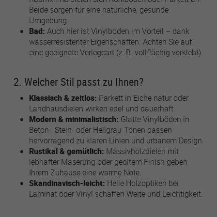
Beide sorgen für eine natürliche, gesunde
Umgebung.
Name
lastExternalReferrer
Bad:
Auch hier ist Vinylboden im Vorteil – dank
wasserresistenter Eigenschaften. Achten Sie auf
Anbieter
Meta Platforms
eine geeignete Verlegeart (z. B. vollflächig verklebt).
Laufzeit
1 Jahr
2. Welcher Stil passt zu Ihnen?
Detects how the user reached the website by
Zweck
Klassisch & zeitlos:
Parkett in Eiche natur oder
registering their last URL-address.
Landhausdielen wirken edel und dauerhaft.
Modern & minimalistisch:
Glatte Vinylböden in
Beton-, Stein- oder Hellgrau-Tönen passen
Name
topicsLastReferenceTime
hervorragend zu klaren Linien und urbanem Design.
Rustikal & gemütlich:
Massivholzdielen mit
Anbieter
Meta Platforms
lebhafter Maserung oder geöltem Finish geben
Laufzeit
1 Jahr
Ihrem Zuhause eine warme Note.
Skandinavisch-leicht:
Helle Holzoptiken bei
Used by Meta Pixel to remember the last time
Laminat oder Vinyl schaffen Weite und Leichtigkeit.
Zweck
it checked browser topics for personalized
advertising.