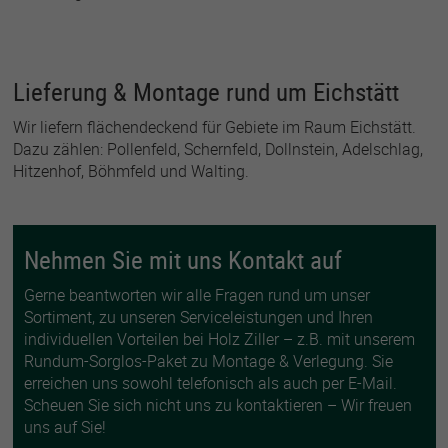
Lieferung & Montage rund um Eichstätt
Wir liefern flächendeckend für Gebiete im Raum Eichstätt.
Dazu zählen: Pollenfeld, Schernfeld, Dollnstein, Adelschlag,
Hitzenhof, Böhmfeld und Walting.
Nehmen Sie mit uns Kontakt auf
Gerne beantworten wir alle Fragen rund um unser
Sortiment, zu unseren Serviceleistungen und Ihren
individuellen Vorteilen bei Holz Ziller – z.B. mit unserem
Rundum-Sorglos-Paket zu Montage & Verlegung. Sie
erreichen uns sowohl telefonisch als auch per E-Mail.
Scheuen Sie sich nicht uns zu kontaktieren – Wir freuen
uns auf Sie!