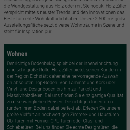
die Wandgestaltung aus Holz oder mit Steinoptik. Holz Ziller
verspricht mittels neuster Trends und den Innovationen das
Beste für echte Wohnkulturliebhaber. Unsere 2.500 m² große
Ausstellungsfläche setzt diverse Wohnträume in Szene und
steht für Inspiration pur!
Wohnen
Der richtige Bodenbelag spielt bei der Inneneinrichtung
eine sehr große Rolle. Holz Ziller bietet seinen Kunden in
der Region Eichstätt daher eine hervorragende Auswahl
an absoluten Top-Böden. Von Laminat und Kork über
Vinyl- und Designböden bis hin zu Parkett und
Massivholzdielen: Bei uns finden Sie einzigartige Qualität
zu erschwinglichen Preisen! Die richtigen Innentüren
runden Ihren Boden dabei perfekt ab. Erleben Sie unsere
große Vielfalt an hochwertigen Zimmer- und Haustüren.
Ob Türen mit Furnier, CPL-Türen oder Glas- und
Schiebetüren: Bei uns finden Sie echte Designtüren, die