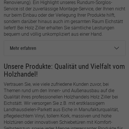
Renovierung). Ein Highlight unseres Rundum-Sorglos-
Service ist der zuverlässige Montage-Service, der Ihnen nicht
nur beim Einbau oder der Verlegung Ihrer Produkte hilft,
Name
lastExternalReferrer
sondern darüber hinaus auch im gesamten Raum Eichstätt
liefert! Bei Holz Ziller erhalten Sie sämtliche Leistungen
Anbieter
Meta Platforms
bequem und völlig unkompliziert aus einer Hand.
Laufzeit
1 Jahr
Mehr erfahren
Detects how the user reached the website by
Zweck
registering their last URL-address.
Unsere Produkte: Qualität und Vielfalt vom
Holzhandel!
Name
topicsLastReferenceTime
Vertrauen Sie, wie viele zufriedene Kunden zuvor, bei
Anbieter
Meta Platforms
Themen rund um den Innen- und Außenausbau auf die
Qualität ihres professionellen Holzhandels Holz Ziller bei
Laufzeit
1 Jahr
Eichstätt. Wir versorgen Sie z.B. mit erstklassigem
Landhausdielen-Parkett aus Eiche in Manufakturqualität,
Used by Meta Pixel to remember the last time
pflegeleichtem Vinyl, tollem Kork, massiven und hohe
Zweck
it checked browser topics for personalized
Holztüren oder innovativen Schiebetüren mit Komfort-
advertising.
Selbsteinzug, sowie jeder Menge interessanter Produkte für