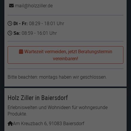
mail
holzziller
de
Name
lastExternalReferrer
Di - Fr:
08:29 - 18:01 Uhr
Anbieter
Meta Platforms
Sa:
08:59 - 16:01 Uhr
Laufzeit
1 Jahr
Wartezeit vermeiden, jetzt Beratungstermin
Detects how the user reached the website by
Zweck
vereinbaren!
registering their last URL-address.
Bitte beachten: montags haben wir geschlossen.
Name
topicsLastReferenceTime
Anbieter
Meta Platforms
Holz Ziller in Baiersdorf
Laufzeit
1 Jahr
Erlebniswelten und Wohnideen für wohngesunde
Produkte.
Used by Meta Pixel to remember the last time
Zweck
it checked browser topics for personalized
Am Kreuzbach 6, 91083 Baiersdorf
advertising.