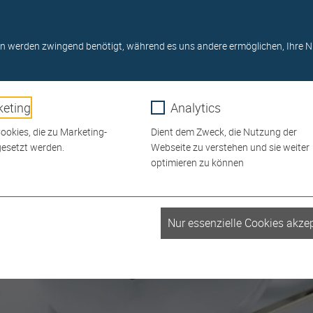
Online-Shop
0911/ 6480 4-0
Startseite
Newslet
USSTELLUNG
GRILLS
SERVICE
RATGEBER
n werden zwingend benötigt, während es uns andere ermöglichen, Ihre N
eting
Analytics
okies, die zu Marketing-
Dient dem Zweck, die Nutzung der
esetzt werden.
Webseite zu verstehen und sie weiter
optimieren zu können
_fbp
Nur essenzielle Cookies akzep
r
Meta Platforms
1 Monat
Facebook Pixel