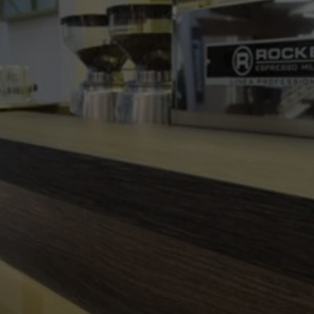
1 Jahr
Used by Meta Pixel to
remember the last time it
checked browser topics
for personalized
advertising.