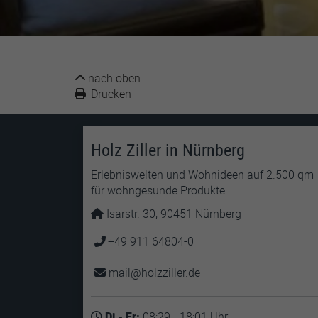
nach oben
Drucken
Holz Ziller in Nürnberg
Erlebniswelten und Wohnideen auf 2.500 qm
für wohngesunde Produkte.
Isarstr. 30, 90451 Nürnberg
+49 911 64804-0
mail
holzziller
de
Di - Fr:
08:29 - 18:01 Uhr