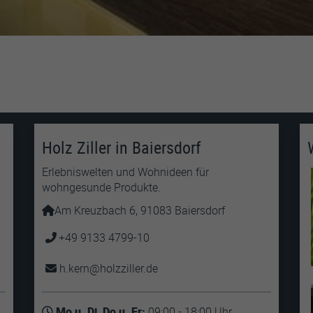
Holz Ziller in Baiersdorf
Erlebniswelten und Wohnideen für
wohngesunde Produkte.
Am Kreuzbach 6, 91083 Baiersdorf
+49 9133 4799-10
h.kern
holzziller
de
Mo u. Di, Do u. Fr:
09:00 - 18:00 Uhr