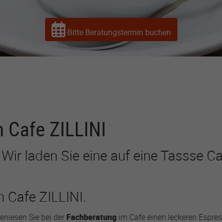
advertising first-party
cookie. Used by
Facebook to track visits
Bitte Beratungstermin buchen
across websites to
deliver a series of
advertisement products
such as real time bidding
from third party
advertisers.
lastExternalReferrerTime
 Cafe ZILLINI
r
Meta Platforms
Wir laden Sie eine auf eine Tassse Ca
1 Jahr
Used by Meta Pixel to
 Cafe ZILLINI.
record when a visitor last
arrived from another site
(such as Facebook,
eniesen Sie bei der
Fachberatung
im Cafe einen leckeren Espres