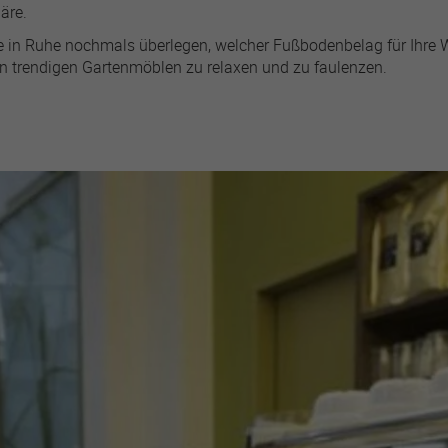
Instagram, or elsewhere)
äre.
for advertising and
n Ruhe nochmals überlegen, welcher Fußbodenbelag für Ihre Wohn
attribution purposes.
 in trendigen Gartenmöblen zu relaxen und zu faulenzen.
lastExternalReferrer
r
Meta Platforms
1 Jahr
Detects how the user
reached the website by
registering their last URL-
address.
topicsLastReferenceTime
r
Meta Platforms