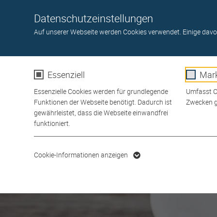
Toggle navigation
Datenschutzeinstellungen
BÖDEN
TÜREN
GARTEN
WAND- U. DECKE
A
Auf unserer Webseite werden Cookies verwendet. Einige davo
Essenziell
Mark
Essenzielle Cookies werden für grundlegende
Umfasst Co
Funktionen der Webseite benötigt. Dadurch ist
Zwecken g
gewährleistet, dass die Webseite einwandfrei
funktioniert.
Name
cookie_optin
Name
Cookie-Informationen anzeigen
Anbieter
Anbiete
Laufzeit
1 Jahr
Laufzeit
Dieses Cookie wird verwendet,