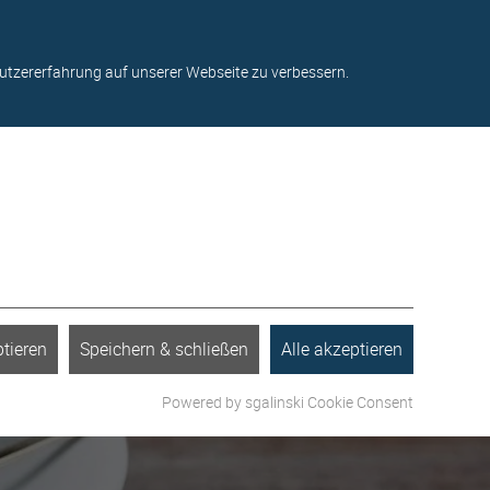
ter
Kontakt
Standorte
Über uns
Blog
utzererfahrung auf unserer Webseite zu verbessern.
tieren
Speichern & schließen
Alle akzeptieren
Powered by sgalinski Cookie Consent